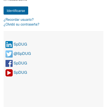
¿Recordar usuario?
¿Olvidó su contraseña?
SpDUG
@SpDUG
SpDUG
SpDUG